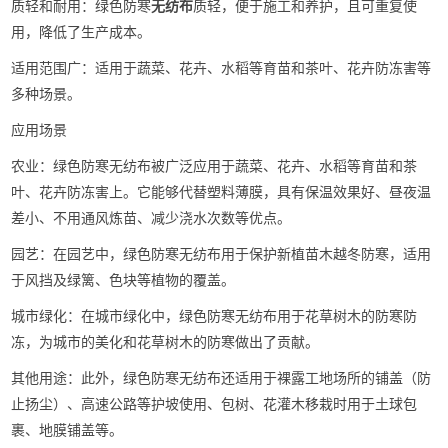
质轻和耐用‌：绿色防寒
无纺布
质轻，便于施工和养护，且可重复使
用，降低了生产成本‌。 ‌
适用范围广‌：适用于蔬菜、花卉、水稻等育苗和茶叶、花卉防冻害等
多种场景‌。
应用场景 ‌
农业‌：绿色防寒无纺布被广泛应用于蔬菜、花卉、水稻等育苗和茶
叶、花卉防冻害上。它能够代替塑料薄膜，具有保温效果好、昼夜温
差小、不用通风炼苗、减少浇水次数等优点‌。
园艺‌：在园艺中，绿色防寒无纺布用于保护新植苗木越冬防寒，适用
于风挡及绿篱、色块等植物的覆盖‌。
城市绿化‌：在城市绿化中，绿色防寒无纺布用于花草树木的防寒防
冻，为城市的美化和花草树木的防寒做出了贡献‌。 ‌
其他用途‌：此外，绿色防寒无纺布还适用于裸露工地场所的铺盖（防
止扬尘）、高速公路等护坡使用、包树、花灌木移栽时用于土球包
裹、地膜铺盖等‌。