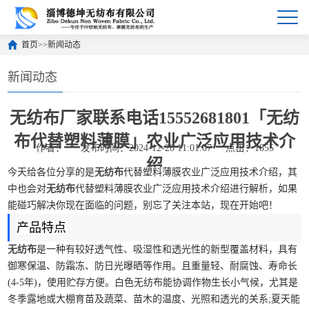
首页
>>
新闻动态
新闻动态
无纺布厂家联系电话15552681801「无纺
布代替塑料薄膜」农业广泛应用技术介
作者：
发布时间：2024-12-20 11:01:07
点击：1855
绍
今天给各位分享的是
无纺布
代替塑料薄膜农业广泛应用技术介绍，其
中也会对
无纺布
代替塑料薄膜农业广泛应用技术介绍
进行解析，如果
能碰巧解决你现在面临的问题，别忘了关注本站，现在开始吧！
产品特点
无纺布
是一种有较好透气性、吸湿性和透光性的新型覆盖材料，具有
御寒保温、防霜冻、防日光曝晒等作用。且重量轻、耐腐蚀、寿命长
(4-5年)，使用贮存方便。白色无纺布能协调作物生长小气候，尤其是
冬季露地或大棚育苗及蔬菜、苗木的温度、光照和透光的关系;夏天能