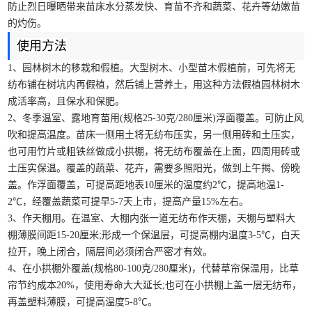
防止烈日曝晒带来苗床水分蒸发快、育苗不齐和蔬菜、花卉等幼嫩苗
的灼伤。
使用方法
1、园林树木的移栽和假植。大型树木、小型苗木假植前，可先将无
纺布铺在树坑内再假植，然后铺上营养土，用这种方法假植园林树木
成活率高，且保水和保肥。
2、冬季温室、露地育苗用(规格25-30克/280厘米)浮面覆盖。可防止风
吹和提高温度。苗床一侧用土将无纺布压实，另一侧用砖和土压实，
也可用竹片或粗铁丝做成小拱棚，将无纺布覆盖在上面，四周用砖或
土压实保温。覆盖的蔬菜、花卉，需要多照阳光，做到上午揭、傍晚
盖。作浮面覆盖，可提高距地表10厘米的温度约2℃，提高地温1-
2℃，经覆盖蔬菜可提早5-7天上市，提高产量15%左右。
3、作天棚用。在温室、大棚内张一道无纺布作天棚，天棚与塑料大
棚薄膜间距15-20厘米;形成一个保温层，可提高棚内温度3-5℃，白天
拉开，晚上闭合，隔层间必须闭合严密才有效。
4、在小拱棚外覆盖(规格80-100克/280厘米)，代替草帘保温用，比草
帘节约成本20%，使用寿命大大延长;也可在小拱棚上盖一层无纺布，
再盖塑料薄膜，可提高温度5-8℃。