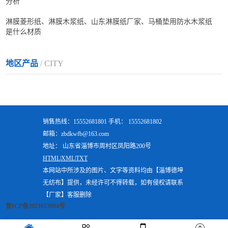
分析
淋膜菱形纸、淋膜木浆纸、山东淋膜纸厂家、马桶垫用防水木浆纸
是什么材质
地区产品
/ CITY
销售热线：15552681801 手机： 15552681802
邮箱：zbdkwfb@163.com
地址： 山东省淄博市周村区凤阳路200号
HTML|
XML|
TXT
本网站中所涉及的图片、文字等资料均由【淄博德坤
无纺布】提供，未经许可不得转载，如有侵权请联系
【厂家】客服删除
鲁ICP备2021013994号