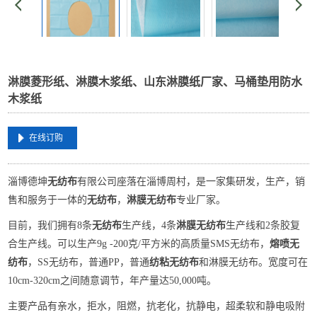
淋膜菱形纸、淋膜木浆纸、山东淋膜纸厂家、马桶垫用防水
木浆纸
在线订购
淄博德坤
无纺布
有限公司座落在淄博周村，是一家集研发，生产，销
售和服务于一体的
无纺布
，
淋膜无纺布
专业厂家。
目前，我们拥有8条
无纺布
生产线，4条
淋膜无纺布
生产线和2条胶复
合生产线。可以生产9g -200克/平方米的高质量SMS无纺布，
熔喷无
纺布
，SS无纺布，普通PP，普通
纺粘无纺布
和淋膜无纺布。宽度可在
10cm-320cm之间随意调节，年产量达50,000吨。
主要产品有亲水，拒水，阻燃，抗老化，抗静电，超柔软和静电吸附