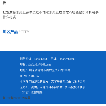
析
批发淋膜木浆纸铺单柔软不怕水木浆纸质量放心检查垫切片折叠是
什么材质
地区产品
/ CITY
销售热线：15552681801 手机： 15552681802
邮箱：zbdkwfb@163.com
地址： 山东省淄博市周村区凤阳路200号
HTML|
XML|
TXT
本网站中所涉及的图片、文字等资料均由【淄博德坤
无纺布】提供，未经许可不得转载，如有侵权请联系
【厂家】客服删除
鲁ICP备2021013994号