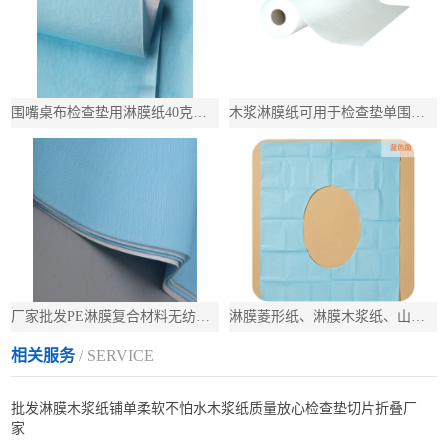
围嘴桌布检查垫用淋膜纸40克治疗巾用淋膜木浆纸
木浆淋膜纸可用于检查垫单围嘴pe+木浆纸白50g
厂家批发PE淋膜复合材料无纺布淋膜加工幅宽支持定制
淋膜菱形纸、淋膜木浆纸、山东淋膜纸厂家、马桶垫用防水木浆纸
相关服务
/ SERVICE
批发淋膜木浆纸铺单柔软不怕水木浆纸质量放心检查垫切片折叠厂
家