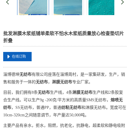
批发淋膜木浆纸铺单柔软不怕水木浆纸质量放心检查垫切片
折叠
在线订购
淄博德坤
无纺布
有限公司座落在淄博周村，是一家集研发，生产，销
售和服务于一体的
无纺布
，
淋膜无纺布
专业厂家。
目前，我们拥有8条
无纺布
生产线，4条
淋膜无纺布
生产线和2条胶复
合生产线。可以生产9g -200克/平方米的高质量SMS无纺布，
熔喷无
纺布
，SS无纺布，普通PP，普通
纺粘无纺布
和淋膜无纺布。宽度可在
10cm-320cm之间随意调节，年产量达50,000吨。
主要产品有亲水，拒水，阻燃，抗老化，抗静电，超柔软和静电吸附