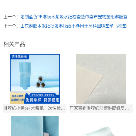
上一个：
定制蓝色PE淋膜木浆吸水纸检查垫巾桌布宠物垫用淋膜复合纸
下一个：
山东淋膜木浆纸批发淋膜纸小卷用于牙科围嘴垫单马桶垫
相关产品
淋膜纸小卷pe+木浆纸一次性检查垫医用垫单淋膜木浆纸防滑垫
厂家直销淋膜纸淄博淋膜纸复合山东无尘纸淋膜