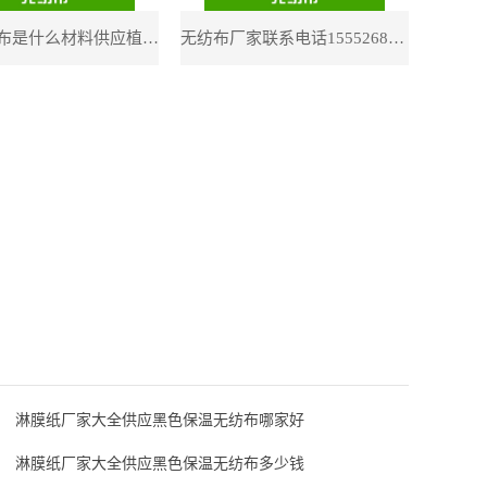
淋膜无纺布是什么材料供应植树营养袋用针刺无纺布
无纺布厂家联系电话15552681801供应汽车内饰用无纺布
淋膜纸厂家大全供应黑色保温无纺布哪家好
淋膜纸厂家大全供应黑色保温无纺布多少钱