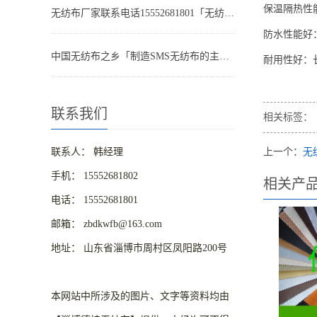
‌保温隔热
无纺布厂家联系电话15552681801「无纺布的特性」在各行业的广泛用途
‌防水性能好
中国无纺布之乡「制造SMS无纺布的主要工艺」有哪些
‌耐用性好‌
联系我们
相关标签：
联系人： 韩经理
上一个：
无
手机： 15552681802
相关产
电话： 15552681801
邮箱： zbdkwfb@163.com
地址： 山东省淄博市周村区凤阳路200号
HTML|
XML|
TXT
本网站中所涉及的图片、文字等资料均由