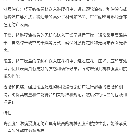
‌淋膜涂布‌：将无纺布卷材送入淋膜机中，通过滚轮涂布、刮涂涂布或
喷雾涂布等方式，将适量的高分子材料如PVC、TPU或PE等淋膜涂布
在无纺布表面。
‌干燥‌：将淋膜涂布后的无纺布送入干燥室进行干燥，通常采用高温烘
干、自然晾干或空气干燥等方式，确保淋膜稳定性和无纺布表面光滑
度。
‌滚压‌：将干燥后的无纺布送入压花机中，经过压花、压光、压印等处
理，使其表面具有更好的质感和装饰效果，同时增强其机械强度和抗
撕裂性能。
‌检验和包装‌：经过滚压处理的淋膜浸渍无纺布进行必要的检验和测
试，确保其质量和性能符合相关标准和规范，然后进行适当的包装和
标识‌1。
特性
‌高强度‌：淋膜浸渍无纺布具有较高的机械强度和抗拉性能，能够承受
一定的外部压力和负荷。