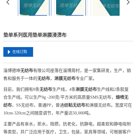
垫单系列医用垫单淋膜浸渍布
在线订购
淄博德坤
无纺布
有限公司座落在淄博周村，是一家集研发，生产，销
售和服务于一体的
无纺布
，
淋膜无纺布
专业厂家。
目前，我们拥有8条
无纺布
生产线，4条
淋膜无纺布
生产线和2条胶复
合生产线。可以生产9g -200克/平方米的高质量SMS无纺布，
熔喷无
纺布
，SS无纺布，普通PP，普通
纺粘无纺布
和淋膜无纺布。宽度可在
10cm-320cm之间随意调节，年产量达50,000吨。
主要产品有亲水，拒水，阻燃，抗老化，抗静电，超柔软和静电吸附
等类型，并广泛应用于医疗，卫生，包装，家具等领域，可根据客户